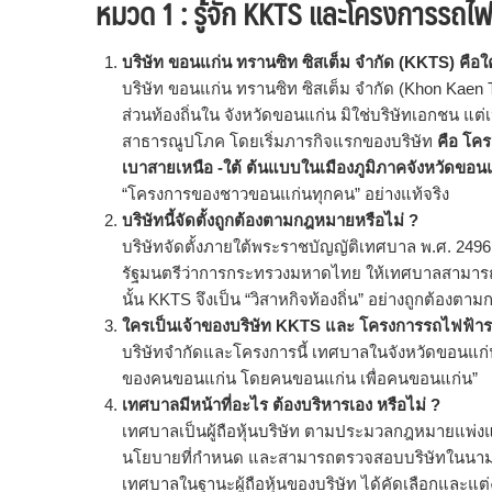
หมวด 1 : รู้จัก KKTS และโครงการรถไ
บริษัท ขอนแก่น ทรานซิท ซิสเต็ม จำกัด (KKTS) คือใ
บริษัท ขอนแก่น ทรานซิท ซิสเต็ม จำกัด (Khon Kaen 
ส่วนท้องถิ่นใน จังหวัดขอนแก่น มิใช่บริษัทเอกชน แต่เป
สาธารณูปโภค โดยเริ่มภารกิจแรกของบริษัท
คือ โคร
เบาสายเหนือ -ใต้ ต้นแบบในเมืองภูมิภาคจังหวัดขอน
“โครงการของชาวขอนแก่นทุกคน” อย่างแท้จริง
บริษัทนี้จัดตั้งถูกต้องตามกฎหมายหรือไม่ ?
บริษัทจัดตั้งภายใต้พระราชบัญญัติเทศบาล พ.ศ. 2496 (
รัฐมนตรีว่าการกระทรวงมหาดไทย ให้เทศบาลสามารถร่ว
นั้น KKTS จึงเป็น “วิสาหกิจท้องถิ่น” อย่างถูกต้องต
ใครเป็นเจ้าของบริษัท KKTS และ โครงการรถไฟฟ้ารา
บริษัทจำกัดและโครงการนี้ เทศบาลในจังหวัดขอนแก่น 
ของคนขอนแก่น โดยคนขอนแก่น เพื่อคนขอนแก่น”
เทศบาลมีหน้าที่อะไร ต้องบริหารเอง หรือไม่ ?
เทศบาลเป็นผู้ถือหุ้นบริษัท ตามประมวลกฎหมายแพ่ง
นโยบายที่กำหนด และสามารถตรวจสอบบริษัทในนา
เทศบาลในฐานะผู้ถือหุ้นของบริษัท ได้คัดเลือกและแต