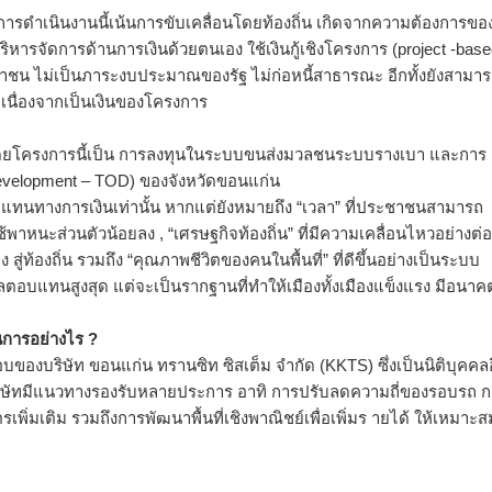
ารดำเนินงานนี้เน้นการขับเคลื่อนโดยท้องถิ่น เกิดจากความต้องการขอ
รจัดการด้านการเงินด้วยตนเอง ใช้เงินกู้เชิงโครงการ (project -base
ชน ไม่เป็นภาระงบประมาณของรัฐ ไม่ก่อหนี้สาธารณะ อีกทั้งยังสามา
 เนื่องจากเป็นเงินของโครงการ
์ โดยโครงการนี้เป็น การลงทุนในระบบขนส่งมวลชนระบบรางเบา และการ
 Development – TOD) ของจังหวัดขอนแก่น
แทนทางการเงินเท่านั้น หากแต่ยังหมายถึง “เวลา” ที่ประชาชนสามารถ
าหนะส่วนตัวน้อยลง , “เศรษฐกิจท้องถิ่น” ที่มีความเคลื่อนไหวอย่างต่อเ
้องถิ่น รวมถึง “คุณภาพชีวิตของคนในพื้นที่” ที่ดีขึ้นอย่างเป็นระบบ
ตอบแทนสูงสุด แต่จะเป็นรากฐานที่ทำให้เมืองทั้งเมืองแข็งแรง มีอนาค
การอย่างไร ?
องบริษัท ขอนแก่น ทรานซิท ซิสเต็ม จำกัด (KKTS) ซึ่งเป็นนิติบุคคล
ษัทมีแนวทางรองรับหลายประการ อาทิ การปรับลดความถี่ของรอบรถ ก
่มเติม รวมถึงการพัฒนาพื้นที่เชิงพาณิชย์เพื่อเพิ่มร ายได้ ให้เหมาะส