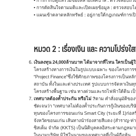
• การกำกับดูแลร่วมของหลายเทศบาล : ตรวจสอบถ่วง
• การตัดสินใจตามมติและเปิดเผยข้อมูล : ตรวจส
• แผนเข้าตลาดหลักทรัพย์ : อยู่ภายใต้กฎเกณฑ์การ
หมวด 2 : เรื่องเงิน และ ความโปร่งใ
เงินลงทุน 24,000ล้านบาท ได้มาจากที่ไหน ใครเป็นผู้ให้
โครงสร้างทางการเงินในรูปแบบเฉพาะ ของโครงการขนาดใ
“Project Finance”ซึ่งใช้ศักยภาพของโครงการเป็นหลั
สถาบัน ทั้งในและต่างประเทศ รูปแบบการจัดหาเงินทุ
โครงสร้างพื้นฐาน เช่น ทางด่วนและรถไฟฟ้าใต้ดิน เป็
เทศบาลต้องค้ำประกัน หรือไม่ ?
ตาม คำสั่งอนุมัติของ
ชัดเจนว่า “เทศบาลไม่ต้องค้ำประกันการกู้เงินของบร
ทุนของโครงการขอนแก่น Smart City (ระยะที่ 1)ก่อ
จังหวัดขอนแก่น เส้นทางนำร่องสายสีแดง (สำราญ-ท่า
ซิสเต็ม จำกัด (KKTS) เป็นนิติบุคคลอิสระตามกฎหมา
ในนามบริษัท มิใช่ในนามของเทศบาลที่เป็นผู้ถือหุ้น