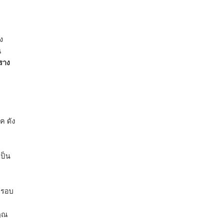
ง
น
ราง
ค ดัง
ป็น
กรอบ
คุณ