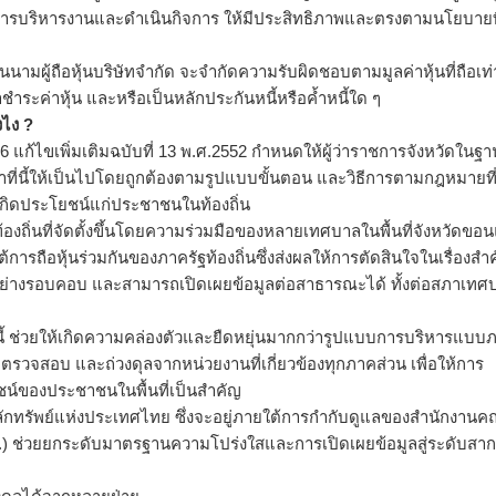
นการบริหารงานและดำเนินกิจการ ให้มีประสิทธิภาพและตรงตามนโยบายที
ผู้ถือหุ้นบริษัทจำกัด จะจำกัดความรับผิดชอบตามมูลค่าหุ้นที่ถือเท่า
ค่าหุ้น และหรือเป็นหลักประกันหนี้หรือค้ำหนี้ใด ๆ
งไง ?
ก้ไขเพิ่มเติมฉบับที่ 13 พ.ศ.2552 กำหนดให้ผู้ว่าราชการจังหวัดในฐา
้าที่นี้ให้เป็นไปโดยถูกต้องตามรูปแบบขั้นตอน และวิธีการตามกฎหมายที
พเกิดประโยชน์แก่ประชาชนในท้องถิ่น
้องถิ่นที่จัดตั้งขึ้นโดยความร่วมมือของหลายเทศบาลในพื้นที่จังหวัดขอ
้การถือหุ้นร่วมกันของภาครัฐท้องถิ่นซึ่งส่งผลให้การตัดสินใจในเรื่องสำ
ุ้นอย่างรอบคอบ และสามารถเปิดเผยข้อมูลต่อสาธารณะได้ ทั้งต่อสภาเทศ
นนี้ ช่วยให้เกิดความคล่องตัวและยืดหยุ่นมากกว่ารูปแบบการบริหารแบบ
 ตรวจสอบ และถ่วงดุลจากหน่วยงานที่เกี่ยวข้องทุกภาคส่วน เพื่อให้การ
ชน์ของประชาชนในพื้นที่เป็นสำคัญ
ลักทรัพย์แห่งประเทศไทย ซึ่งจะอยู่ภายใต้การกำกับดูแลของสำนักงาน
.) ช่วยยกระดับมาตรฐานความโปร่งใสและการเปิดเผยข้อมูลสู่ระดับสา