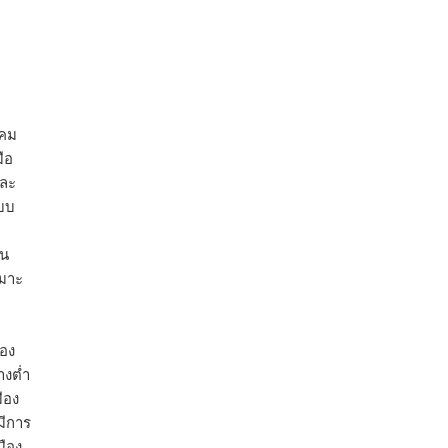
าคม
ือ
และ
ะบบ
าน
หมาะ
ือง
างต่ำ
ือง
มีการ
มือง