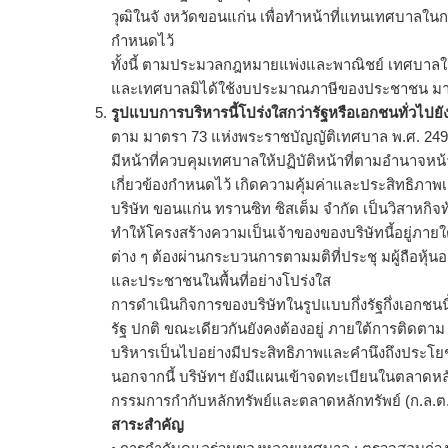
วุฒิในจั งหวัดขอนแก่น เพื่อทำหน้าที่แทนเทศบาลใ
กำหนดไว้
ทั้งนี้ ตามประมวลกฎหมายแพ่งและพาณิชย์ เทศบาลในนาม
และเทศบาลมิได้ใช้งบประมาณภาษีของประชาชน มาชำระ
รูปแบบการบริหารนี้โปร่งใสกว่ารัฐหรือเอกชนทั่วไปยั
ตาม มาตรา 73 แห่งพระราชบัญญัติเทศบาล พ.ศ. 2496 แ
มีหน้าที่ควบคุมเทศบาลให้ปฏิบัติหน้าที่ตามอำนาจหน
เกี่ยวข้องกำหนดไว้ เกิดความคุ้มค่าและประสิทธิภา
บริษัท ขอนแก่น ทรานซิท ซิสเต็ม จำกัด เป็นวิสาหกิจท
ทำให้โครงสร้างความเป็นเจ้าของของบริษัทนี้อยู่ภายใต
ต่าง ๆ ต้องผ่านกระบวนการตามมติที่ประชุ มผู้ถือห
และประชาชนในพื้นที่อย่างโปร่งใส
การดำเนินกิจการของบริษัทในรูปแบบกึ่งรัฐกึ่งเอกช
รัฐ ปกติ ขณะเดียวกันยังคงต้องอยู่ ภายใต้การติดตาม
บริหารเป็นไปอย่างมีประสิทธิภาพและคำนึงถึงประโย
นอกจากนี้ บริษัทฯ ยังมีแผนเข้าจดทะเบียนในตลาดห
กรรมการกำกับหลักทรัพย์และตลาดหลักทรัพย์ (ก.ล.ต
สาระสำคัญ