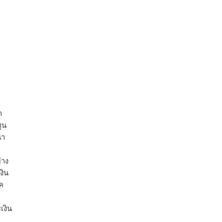
า
ุน
นา
่าง
งิน
ค
เงิน