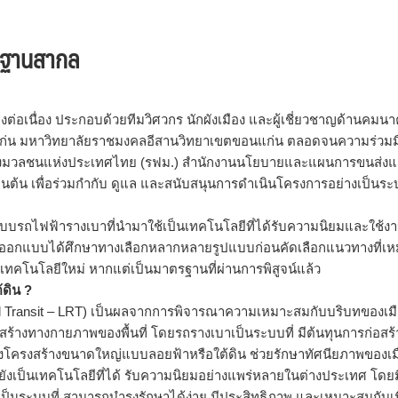
ตรฐานสากล
่อเนื่อง ประกอบด้วยทีมวิศวกร นักผังเมือง และผู้เชี่ยวชาญด้านคมน
แก่น มหาวิทยาลัยราชมงคลอีสานวิทยาเขตขอนแก่น ตลอดจนความร่วมม
ขนส่งมวลชนแห่งประเทศไทย (รฟม.) สำนักงานนโยบายและแผนการขนส่ง
ต้น เพื่อร่วมกำกับ ดูแล และสนับสนุนการดำเนินโครงการอย่างเป็นร
ะบบรถไฟฟ้ารางเบาที่นำมาใช้เป็นเทคโนโลยีที่ได้รับความนิยมและใช้ง
มผู้ออกแบบได้ศึกษาทางเลือกหลากหลายรูปแบบก่อนคัดเลือกแนวทางที่เ
เทคโนโลยีใหม่ หากแต่เป็นมาตรฐานที่ผ่านการพิสูจน์แล้ว
้ดิน ?
 Transit – LRT) เป็นผลจากการพิจารณาความเหมาะสมกับบริบทของเม
างทางกายภาพของพื้นที่ โดยรถรางเบาเป็นระบบที่ มีต้นทุนการก่อสร้
างโครงสร้างขนาดใหญ่แบบลอยฟ้าหรือใต้ดิน ช่วยรักษาทัศนียภาพของเม
ังเป็นเทคโนโลยีที่ได้ รับความนิยมอย่างแพร่หลายในต่างประเทศ โดย
ป็นระบบที่ สามารถบำรุงรักษาได้ง่าย มีประสิทธิภาพ และเหมาะสมกับเ