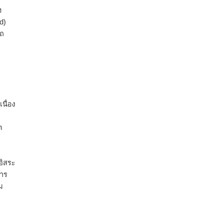
ง
d)
รถ
นื่อง
ต
อิสระ
าร
ม