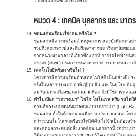
ไปยังพื้นที่อื่นของประเทศได้
หมวด 4 : เทคนิค บุคลากร และ มา
ขอนแก่นพร้อมเรื่องคน หรือไม่ ?
ขอนแก่นมีความพร้อมด้านบุคลากร และยังพัฒนาอย่างต
รวมถึงคณาจารย์และที่ปรึกษาจากมหาวิทยาลัยขอน
จากหน่วยงานกลางที่เกี่ยวข้อง อาทิ การรถไฟฟ้า
จราจร (สนข.) กรมการขนส่งทางราง กรมทางหลวง เป็น
เทคโนโลยีพร้อม หรือไม่ ?
โครงการมีความพร้อมด้านเทคโนโลยี เป็นอย่างยิ่ง ร
จริงในหลายประเทศ อาทิ ญี่ปุ่น จีน และในยุโรป ที
สมกับสภาพเมืองขอนแก่นมากที่สุด จึงมิใช่การทดลอง
ทำไมเลือก “รถรางเบา” ไม่ใช่ โมโนเรล หรือ รถไฟใต
การเลือกระบบขนส่งมวลชนแบบรถรางเบา (Light Rail
ขอนแก่น ทั้งในด้านขนาดเมือง งบประมาณ และโครงสร้
กว่าระบบโมโนเรลหรือรถไฟใต้ดิน ไม่จำเป็นต้องสร้
และลดผลกระทบต่อสิ่งแวดล้อม นอกจากนี้ รถรางเบาย
ใช้งานรวมกันมากกว่า 200,000 กิโลเมตรทั่วโลก และเ