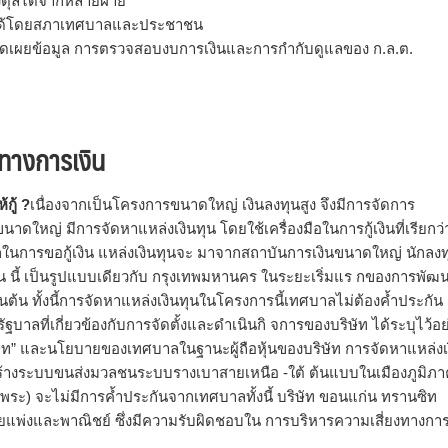
ดุลได้จากหลายฝ่าย
อบได้โดยสภาเทศบาลและประชาชน
เปิดเผยข้อมูล การตรวจสอบงบการเงินและการกำกับดูแลของ ก.ล.ต.
สทางการเงิน
กู้ ?
เนื่องจากเป็นโครงการขนาดใหญ่ เงินลงทุนสูง จึงมีการจัดการ
หญ่ มีการจัดหาแหล่งเงินทุน โดยใช้เครื่องมือในการกู้เงินที่เรียกว่
กในการขอกู้เงิน แหล่งเงินทุนจะ มาจากสถาบันการเงินขนาดใหญ่ นักลงท
น นี้ เป็นรูปแบบเดียวกับ กรุงเทพมหานคร ในระยะเริ่มแร กของการพัฒ
นต้น ทั้งนี้การจัดหาแหล่งเงินทุนในโครงการนี้เทศบาลไม่ต้องค้ำประกัน
รัฐบาลที่เกี่ยวข้องกับการจัดตั้งและดำเนินกิ จการของบริษัท ได้ระบุไว้อย
ิษัท” และนโยบายของเทศบาลในฐานะผู้ถือหุ้นของบริษัท การจัดหาแหล่งเ
สร้างระบบขนส่งมวลชนระบบรางเบาสายเหนือ -ใต้ ต้นแบบในเมืองภูมิภา
พระ) จะไม่มีการค้ำประกันจากเทศบาลทั้งนี้ บริษัท ขอนแก่น ทรานซิท
ยแพ่งและพาณิชย์ ซึ่งมีความรับผิดชอบใน การบริหารความเสี่ยงทางการ