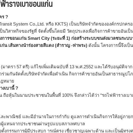
ฟฟ้ารางเบาขอนแก่น
คร ?
Transit System Co.,Ltd. หรือ KKTS) เป็นบริษัทจำกัดขององค์กรปกครอ
็นวิสาหกิจของรัฐที่ จัดตั้งขึ้นโดยมี วัตถุประสงเพื่อกิจการค้าขายอันเป็
งการขอนแก่น Smart City (ระยะที่ 1) ก่อสร้างระบบขนส่งมวลชนระบบ
แก่น เส้นทางนำร่องสายสีแดง (สำราญ -ท่าพระ)
ดังนั้น โครงการนี้จึงเป็น
มาตรา 57 ตรี) แก้ไขเพิ่มเติมฉบับที่ 13 พ.ศ.2552 และได้รับอนุมัติจาก
มกันจัดตั้งบริษัทจำกัดเพื่อดำเนิน กิจการค้าขายอันเป็นสาธารณูปโภ
ามกฎหมาย
งเบานี้ ?
ถือหุ้นในนามประชาชนในพื้นที่ 100% จึงกล่าวได้ว่า “รถไฟฟ้ารางเบาเ
และพาณิชย์ และมีอำนาจในการกำกับ ดูแลการดำเนินกิจการให้อยู่ภาย
มผู้แทนจากประชาชนผ่านรูปแบบสภาเทศบาล
่งตั้งกรรมการผู้มีประสบก ารณ์ตรง เชี่ยวชาญเฉพาะด้าน และเป็นผู้ทรง